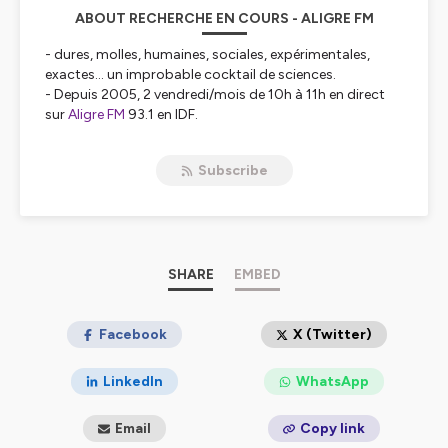
ABOUT RECHERCHE EN COURS - ALIGRE FM
- dures, molles, humaines, sociales, expérimentales,
exactes... un improbable cocktail de sciences.
- Depuis 2005, 2 vendredi/mois de 10h à 11h en direct
sur
Aligre FM
93.1 en IDF.
- plus de 300 émissions en libre accès.
Subscribe
Hébergé par Ausha. Visitez
ausha.co/politique-de-
confidentialite
pour plus d'informations.
SHARE
EMBED
Facebook
X (Twitter)
LinkedIn
WhatsApp
Email
Copy link