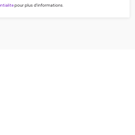
tialite
pour plus d'informations.
SHARE
EMBED
Facebook
X (Twitter)
LinkedIn
WhatsApp
Email
Copy link