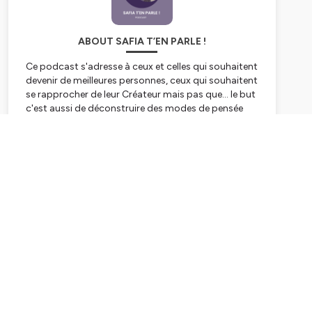
ABOUT SAFIA T’EN PARLE !
Ce podcast s'adresse à ceux et celles qui souhaitent
devenir de meilleures personnes, ceux qui souhaitent
se rapprocher de leur Créateur mais pas que... le but
c'est aussi de déconstruire des modes de pensée
qu'on s'est infligés.
Subscribe
Tu peux me rejoindre sur instagram :
@safia.podcast
Hébergé par Ausha. Visitez
ausha.co/politique-de-
confidentialite
pour plus d'informations.