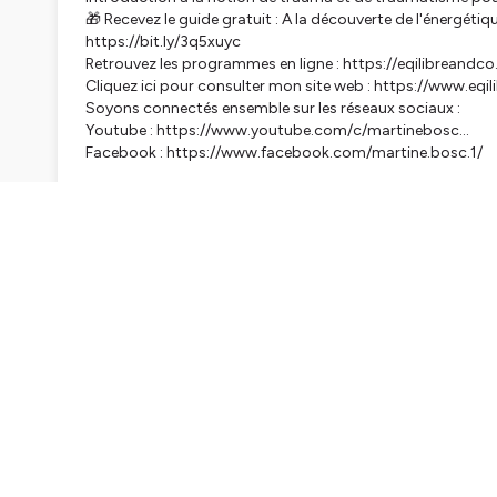
🎁 Recevez le guide gratuit : A la découverte de l'énergétiq
https://bit.ly/3q5xuyc
Retrouvez les programmes en ligne : https://eqilibreand
Cliquez ici pour consulter mon site web : https://www.eqi
Soyons connectés ensemble sur les réseaux sociaux :
Youtube : https://www.youtube.com/c/martinebosc...
Facebook : https://www.facebook.com/martine.bosc.1/
Hébergé par Ausha. Visitez
ausha.co/politique-de-confiden