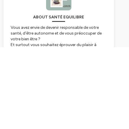
ABOUT SANTÉ EQUILIBRE
Vous avez envie de devenir responsable de votre
santé, d’être autonome et de vous préoccuper de
votre bien être ?
Et surtout vous souhaitez éprouver du plaisir à
prendre soin de vous, à vous écouter, à mieux vous
connaître, à vous éveiller à plus de conscience ?
Subscribe
Vous êtes ici au bon endroit !
Après 35 ans de consultations en tant que
professionnel de santé et 20 ans d'enseignement
aux techniques douces et naturelles pour le corps et
l'esprit, un constat s'est imposé à moi.
Nous sommes beaucoup à vouloir améliorer notre
forme, notre esthétique, notre bien être, notre
longévité. Mais la question demeure souvent :
Comment être en bonne santé et en équilibre ?
Mon objectif avec Santé Equilibre est :
D'apprendre à mieux vous connaître, à y voir plus
clair