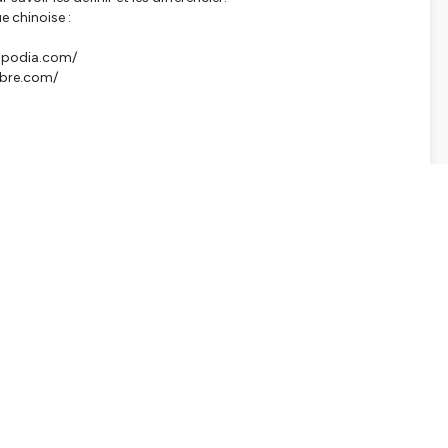
ue chinoise :
co.podia.com/
libre.com/
tialite
pour plus d'informations.
SHARE
EMBED
Facebook
X (Twitter)
LinkedIn
WhatsApp
Email
Copy link