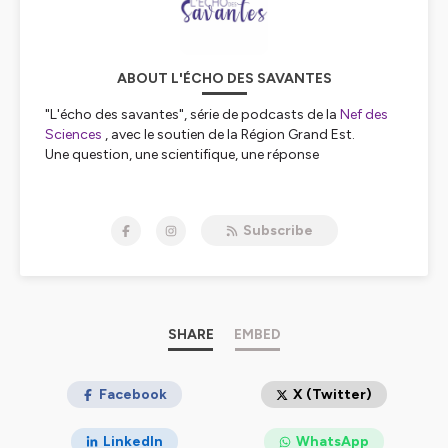
ABOUT L'ÉCHO DES SAVANTES
"L'écho des savantes", série de podcasts de la
Nef des
Sciences
, avec le soutien de la Région Grand Est.
Une question, une scientifique, une réponse
Saison 1
Avec Anne Giersch, psychiatre et directrice de recherche
Subscribe
INSERM à Strasbourg :
VOUS REPRENDREZ BIEN UN PEU DE CERVEAU ?
8 épisodes (durée moyenne 5 minutes)
Saison 2
SHARE
EMBED
Avec Samira Fafi-Kremer, directrice de l'institut de
virologie de Strasbourg :
LE MONDE ENTIER EST UN VIRUS
Facebook
X (Twitter)
13 épisodes (durée moyenne 5 minutes)
LinkedIn
WhatsApp
Saison 3