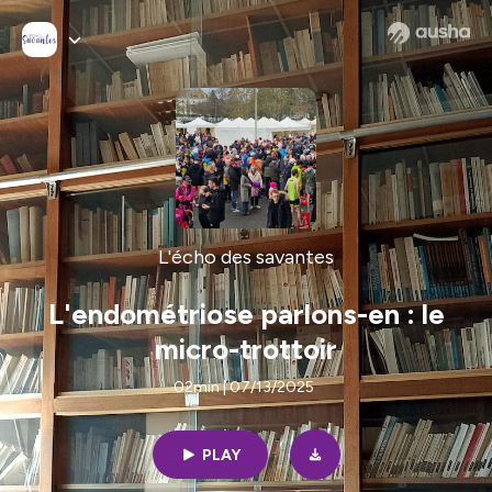
L'écho des savantes
L'endométriose parlons-en : le
micro-trottoir
02min | 07/13/2025
PLAY