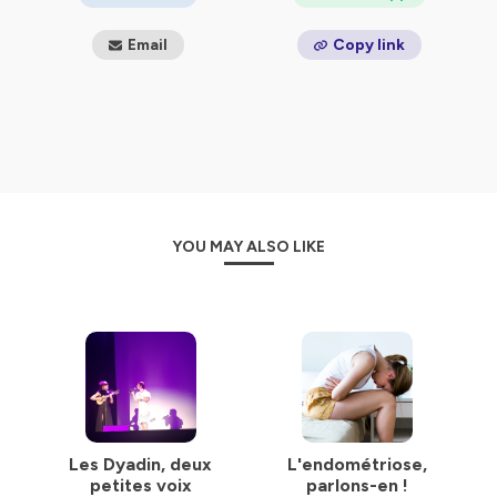
Spécial kids
Avec le Réseau Santé Sud Alsace ; Dominique Bintz,
Email
Copy link
diététicienne, et Danièle Hoehe, médecin coordinateur
SANTÉ ET ALIMENTATION
10 épisodes
Novembre 2022
Bonus :
Dans le cadre du mois de la santé en Grand Est (mars
2022), Accustica vous propose deux séries
d’interventions, enregistrées par
YOU MAY ALSO LIKE
Radio Jeunes Reims
:
La
médecine régénérative, avec Halima
Kerdjoudj
, maître de conférences au laboratoire BIOS
de l’Université de Reims Champagne-Ardenne
Les
troubles du développement intellectuel et
émotions, avec Mélanie Vy
, doctorante au
laboratoire C2S de l’Université de Reims Champagne-
Ardenne.
Découvrez les épisodes ici :
www.accustica.org/expos-
ressources/podcasts/echo-des-savantes
Les Dyadin, deux
L'endométriose,
petites voix
parlons-en !