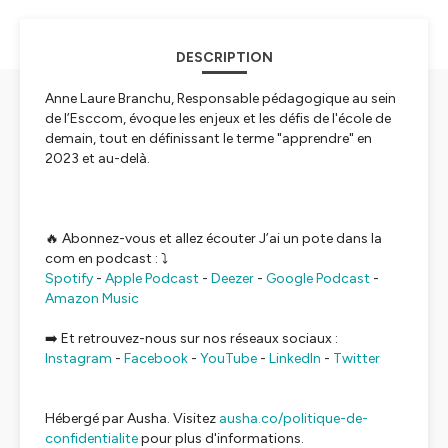
DESCRIPTION
Anne Laure Branchu, Responsable pédagogique au sein
de l’Esccom, évoque les enjeux et les défis de l'école de
demain, tout en définissant le terme
"apprendre"
en
2023 et au-delà.
🔥 Abonnez-vous et allez écouter J’ai un pote dans la
com en podcast : ⤵️
Spotify
-
Apple Podcast
-
Deezer
-
Google Podcast
-
Amazon Music
➡️ Et retrouvez-nous sur nos réseaux sociaux :
Instagram
-
Facebook
-
YouTube
-
LinkedIn
-
Twitter
Hébergé par Ausha. Visitez
ausha.co/politique-de-
confidentialite
pour plus d'informations.