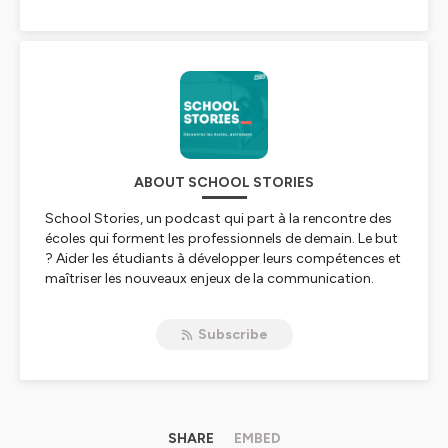
ABOUT SCHOOL STORIES
School Stories, un podcast qui part à la rencontre des
écoles qui forment les professionnels de demain. Le but
? Aider les étudiants à développer leurs compétences et
maîtriser les nouveaux enjeux de la communication.
L’expertise des écoles est mise à l’honneur à travers un
échange authentique de 25 minutes avec ceux qui font
Subscribe
l’école : ses professeurs, ses intervenants, ses anciens…
Un podcast proposé par le média
J'ai un pote dans la
com
Hébergé par Ausha. Visitez
SHARE
ausha.co/politique-de-
EMBED