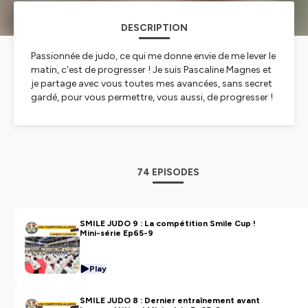
DESCRIPTION
Passionnée de judo, ce qui me donne envie de me lever le
matin, c'est de progresser ! Je suis Pascaline Magnes et
je partage avec vous toutes mes avancées, sans secret
gardé, pour vous permettre, vous aussi, de progresser !
Interviews, reportages, conseils techniques, préparation
mentale : c'est le podcast 100% judo pour tout ceux
qui ont envie de progresser et qui aiment... partager !
Hébergé par Ausha. Visitez
ausha.co/politique-de-
74 EPISODES
confidentialite
pour plus d'informations.
SMILE JUDO 9 : La compétition Smile Cup !
Mini-série Ep65-9
Play
SMILE JUDO 8 : Dernier entraînement avant