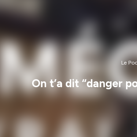
Le Po
On t’a dit “danger p