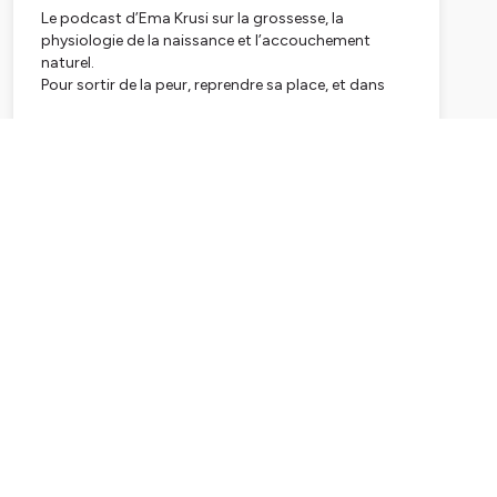
Le podcast d’Ema Krusi sur la grossesse, la
physiologie de la naissance et l’accouchement
naturel.
Pour sortir de la peur, reprendre sa place, et dans
une formation non médicale à la naissance naturelle.
Chaque épisode apporte des repères concrets sur
Subscribe
les options, le consentement, la douleur, la posture
intérieure, le rôle du partenaire, le postpartum et
l’allaitement.
Le Baby BootCamp™ revient du 18 au 25 mai,
inscris-toi ici :
https://emakrusi.online/inscription-
bbc
Hébergé par Ausha. Visitez
ausha.co/politique-de-
confidentialite
pour plus d'informations.