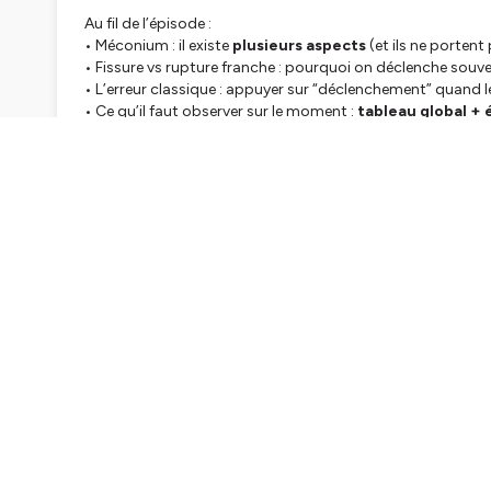
Au fil de l’épisode :
• Méconium : il existe
plusieurs aspects
(et ils ne porten
• Fissure vs rupture franche : pourquoi on déclenche souv
• L’erreur classique : appuyer sur “déclenchement” quand le
• Ce qu’il faut observer sur le moment :
tableau global + 
• Autonomie et discernement : choisir une option pour se
À la fin, Ema Krusi recadre un point clé :
dans ce type de s
c’est la capacité des parents à comprendre ce qui se j
💌
Si tu penses à une femme enceinte en lisant ça, envoie-lu
ALLER PLUS LOIN :
➤ Accompagnement naissance naturelle avec Ema Krusi (p
https://youtu.be/Om__RC778n4?si=XGTPa_fe9ZLdZAm
➤ Rejoindre le Mastermind de la Naissance™ (réserve ton 
https://emakrusi.online/seance-eval-perso-mc
➤ Pack Offert 6 Masterclass « Les Secrets des Femmes qui
https://emakrusi.com/masterclass-offertes
➤ Communauté gratuite :
https://www.skool.com/ema-krusi/about
➤ Toutes les ressources d'Ema Krusi :