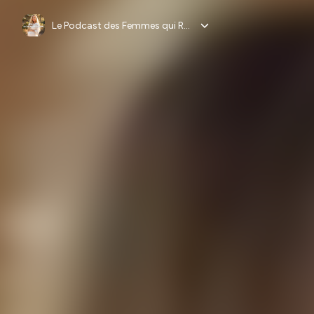
Le Podcast des Femmes qui Réussissent leur Accouchement Naturel