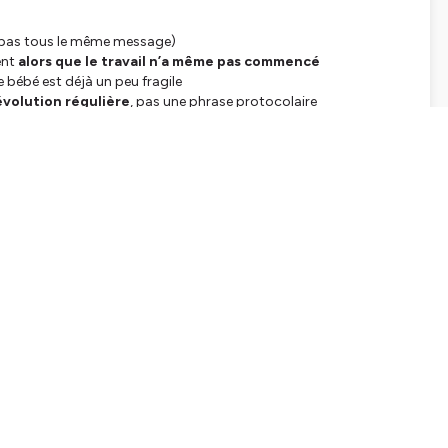
t pas tous le même message)
ent
alors que le travail n’a même pas commencé
 bébé est déjà un peu fragile
évolution régulière
, pas une phrase protocolaire
s bénéfices, pas sous panique
ituation, ce n’est pas le “protocole” qui protège le mieux,
oue et à décider avec une tête claire.
i l’épisode.
résentation du Mastermind de la Naissance™) :
I
appel avec Ema ou son équipe) :
 Accouchent Sans Péridurale » :