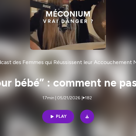
dcast des Femmes qui Réussissent leur Accouchement N
our bébé” : comment ne pas
17min | 05/21/2026
|
182
PLAY