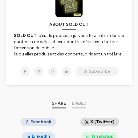
ABOUT SOLD OUT
SOLD OUT
, c’est le podcast qui vous fera entrer dans le
quotidien de celles et ceux dont le métier est d'attirer
l'attention du public.
Ils ou elles produisent des concerts, dirigent un théâtre,
un opéra, un festival ou une arena, ils passeront devant
le micro de SOLD OUT pour évoquer leurs parcours
Subscribe
personnels, les transformations de leur job... et raconter
quelques anecdotes improbables.
SOLD OUT est le podcast de
Delight
, la plateforme
marketing dédiée aux professionnels du spectacle
vivant et des événements.
SHARE
EMBED
Hébergé par Ausha. Visitez
ausha.co/politique-de-
confidentialite
pour plus d'informations.
Facebook
X (Twitter)
LinkedIn
WhatsApp