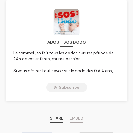
ABOUT SOS DODO
Le sommeil, en fait tous les dodos sur une période de
24h de vos enfants, est ma passion.
Si vous désirez tout savoir sur le dodo des 0 à 4 ans,
vous êtes au bon endroit ! Vous découvrirez comment
surmonter les défis de l'endormissement le soir, les
Subscribe
éveils nocturnes, l'éveil trop matinal, les pleurs au
coucher et au lever, les cris de panique durant la nuit, les
siestes trop courtes, le changement d'heure, les
régressions inexplicables... et j'en passe ! Vous
découvrirez aussi combien la personnalité de votre
enfant fait en sorte qu'il est important de voir le dodo
SHARE
EMBED
au-delà des stratégies.