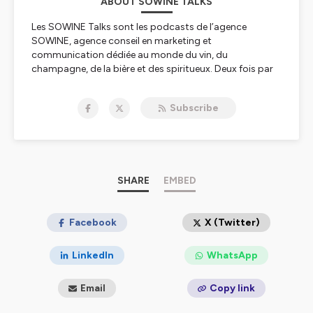
ABOUT SOWINE TALKS
Les SOWINE Talks sont les podcasts de l’agence
SOWINE, agence conseil en marketing et
communication dédiée au monde du vin, du
champagne, de la bière et des spiritueux. Deux fois par
mois ils proposent une analyse des tendances de
consommation, un décryptage des innovations et une
Subscribe
vision prospective du marketing et de la
communication au cœur de cet univers si particulier.
Avec les SOWINE Talks, Marie Mascré et Sylvain Dadé,
parfois en compagnie d’invités, décortiquent un sujet et
partagent leur regard informé sur cet univers qu’ils
côtoient intimement et explorent avec passion depuis
SHARE
EMBED
plus de vingt ans.
Hébergé par Ausha. Visitez
Facebook
ausha.co/politique-de-
X (Twitter)
confidentialite
pour plus d'informations.
LinkedIn
WhatsApp
Email
Copy link