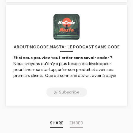
ABOUT NOCODE MASTA : LE PODCAST SANS CODE
Et si vous pouviez tout créer sans savoir coder ?
Nous croyons qu'il n'y a plus besoin de développeur
pour lancer sa startup, créer son produit et avoir ses
premiers clients. Que personne ne devrait avoir à payer
des sommes exorbitantes pour développer sa solution
en prenant le risque que ça ne marche pas. Nous
Subscribe
pensons que les outils et l'automatisation peuvent
sauver des milliers de gens de la faillite en leur évitant de
dépenser inutilement sans pour autant brider leur
créativité.
Qu’est-ce que le No-Code ?
« À mesure que créer sur internet devient plus
SHARE
EMBED
accessible, de plus en plus de gens deviennent des