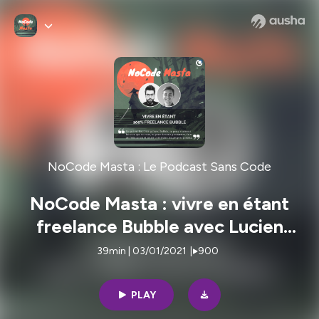
NoCode Masta : Le Podcast Sans Code
NoCode Masta : vivre en étant
freelance Bubble avec Lucien
Tavano
39min | 03/01/2021
|
900
PLAY