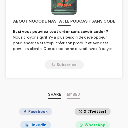
ABOUT NOCODE MASTA : LE PODCAST SANS CODE
Et si vous pouviez tout créer sans savoir coder ?
Nous croyons qu'il n'y a plus besoin de développeur
pour lancer sa startup, créer son produit et avoir ses
premiers clients. Que personne ne devrait avoir à payer
des sommes exorbitantes pour développer sa solution
en prenant le risque que ça ne marche pas. Nous
Subscribe
pensons que les outils et l'automatisation peuvent
sauver des milliers de gens de la faillite en leur évitant de
dépenser inutilement sans pour autant brider leur
créativité.
Qu’est-ce que le No-Code ?
« À mesure que créer sur internet devient plus
SHARE
EMBED
accessible, de plus en plus de gens deviennent des
créateurs. Ce n’est plus limité aux moins d’1%
d’ingénieurs capables de coder, ce qui entraîne une
Facebook
X (Twitter)
explosion d’idées émanant de toutes sortes de
personnes… »
Ryan Hoover, fondateur de Product Hunt
LinkedIn
WhatsApp