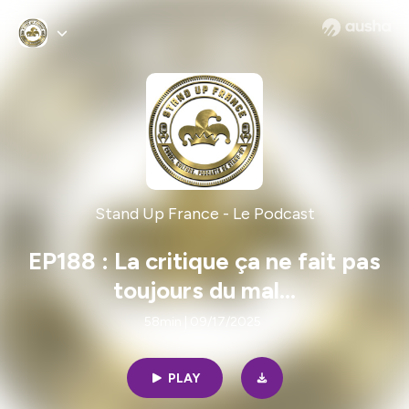
Stand Up France - Le Podcast
EP188 : La critique ça ne fait pas
toujours du mal...
58min | 09/17/2025
PLAY