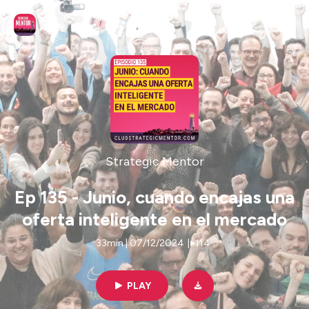
Strategic Mentor
Ep 135 - Junio, cuando encajas una
oferta inteligente en el mercado
33min | 07/12/2024
|
114
PLAY