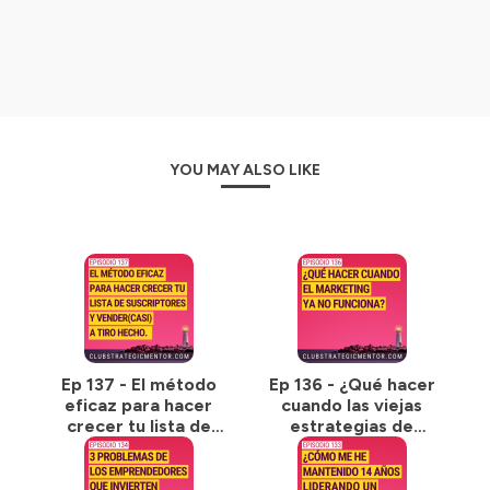
#empresarios #management #marketingdigital
#negocios #productividad #pequeñasempresas
#mentoring #coaching #pymes #estrategia #branding
#marketing #ventas #negociosonline
#mindsetnegocios #coaching #desarrollopersonal
#contratacion #liderazgo #productividadpersonal
#planificacion #emprendedores #cuadrosdemando
YOU MAY ALSO LIKE
#libertadfinanciera #emprendimiento #teletrabajo
#elearning #sistemas #proposito
Hosted on Ausha. See
ausha.co/privacy-policy
for more
information.
Ep 137 - El método
Ep 136 - ¿Qué hacer
eficaz para hacer
cuando las viejas
crecer tu lista de
estrategias de
suscriptores y
marketing ya no
vender(casi) a tiro
funcionan?
hecho.