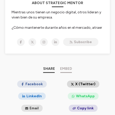
ABOUT STRATEGIC MENTOR
Mientras unos tienen un negocio digital, otros lideran y
viven bien de su empresa.
¿Cómo mantenerte durante años en el mercado, atraer
clientes recurrentes (y dejar de perseguirlos y
convencerlos), y cómo levantar los pilares de un
Subscribe
negocio sostenible, rentable y autogestionado sin tener
que estar presente ni pendiente las 24 horas del día?
Esta es nuestra misión: que consigas convertirte en el
líder imparable de tu negocio sin que este objetivo
suponga una lucha cotidiana. Queremos ayudarte a
SHARE
EMBED
poner tu negocio al servicio de tu vida, y no al revés: que
seas preso de un negocio que consume tu vida.
Facebook
X (Twitter)
Bienvenido al podcast Strategic Mentor.
LinkedIn
WhatsApp
Impactar el doble, trabajar la mitad y disfrutar el triple
en tu negocio es posible… si sabes cómo.
Email
Copy link