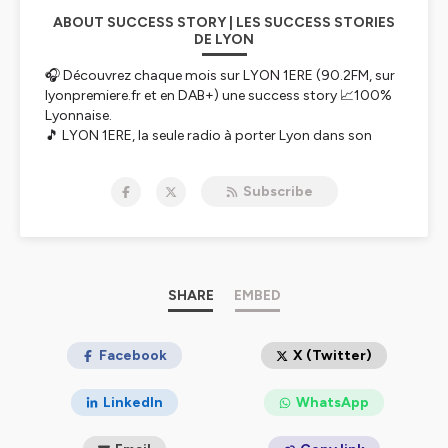
ABOUT SUCCESS STORY | LES SUCCESS STORIES
DE LYON
🎧 Découvrez chaque mois sur LYON 1ERE (90.2FM, sur
lyonpremiere.fr et en DAB+) une success story 📈100%
Lyonnaise.
🎵 LYON 1ERE, la seule radio à porter Lyon dans son
cœur ❤️ et son nom vous raconte l'histoire
d'entrepreneurs, d'artistes, d'hommes et de femmes qui
Subscribe
ont marqué Lyon.
📆 Un rendez vous préparé et présenté par 🎙 Jean
François Pibre sur LYON 1ERE à retrouver ici même en
podcast, avec
6EME SENS IMMOBILIER
.
Hébergé par Ausha. Visitez
SHARE
ausha.co/politique-de-
EMBED
confidentialite
pour plus d'informations.
Facebook
X (Twitter)
LinkedIn
WhatsApp