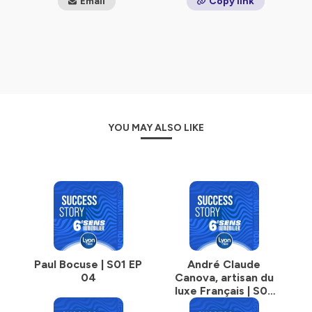
Email
Copy link
YOU MAY ALSO LIKE
Paul Bocuse | S01 EP
André Claude
04
Canova, artisan du
luxe Français | S02
EP01