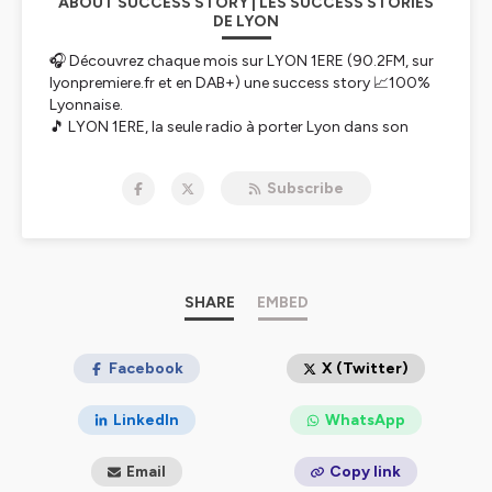
ABOUT SUCCESS STORY | LES SUCCESS STORIES
DE LYON
🎧 Découvrez chaque mois sur LYON 1ERE (90.2FM, sur
lyonpremiere.fr et en DAB+) une success story 📈100%
Lyonnaise.
🎵 LYON 1ERE, la seule radio à porter Lyon dans son
cœur ❤️ et son nom vous raconte l'histoire
d'entrepreneurs, d'artistes, d'hommes et de femmes qui
Subscribe
ont marqué Lyon.
📆 Un rendez vous préparé et présenté par 🎙 Jean
François Pibre sur LYON 1ERE à retrouver ici même en
podcast, avec
6EME SENS IMMOBILIER
.
Hébergé par Ausha. Visitez
SHARE
ausha.co/politique-de-
EMBED
confidentialite
pour plus d'informations.
Facebook
X (Twitter)
LinkedIn
WhatsApp
Email
Copy link