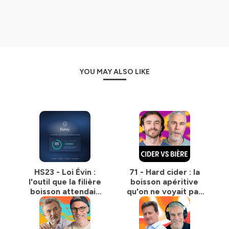
YOU MAY ALSO LIKE
HS23 - Loi Évin :
71 - Hard cider : la
l'outil que la filière
boisson apéritive
boisson attendait
qu'on ne voyait pas
(et c'est moi qui l'ai
venir ?
fait !)