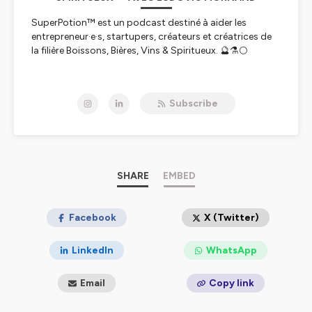
SuperPotion™ est un podcast destiné à aider les
entrepreneur·e·s, startupers, créateurs et créatrices de
la filière Boissons, Bières, Vins & Spiritueux. 🔮⚗️🌕
→
Site officiel
→
Ebook "Lance ta SuperPotion avec succès"
Subscribe
→
Plus de 160 packaging designs prêts à l’emploi pour
ton prototype ou ta nouvelle boisson
→
Besoin d’un déblocage ou d’un avis extérieur dans
ton projet boisson ?
++++++
SHARE
EMBED
📝🎤🎛️ Conçu, écrit et réalisé par Studio Blackthorns.
→ Site Internet :
Facebook
https://blackthornsdesign.com/
X (Twitter)
Hébergé par Ausha. Visitez
ausha.co/politique-de-
LinkedIn
WhatsApp
confidentialite
pour plus d'informations.
Email
Copy link