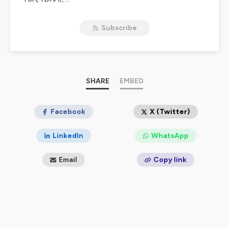
Hébergé par Ausha. Visitez
ausha.co/politique-de-
Subscribe
confidentialite
pour plus d'informations.
SHARE
EMBED
Facebook
X (Twitter)
LinkedIn
WhatsApp
Email
Copy link