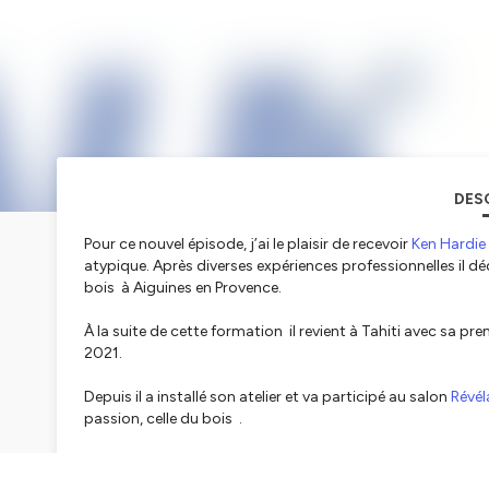
DES
Pour ce nouvel épisode, j’ai le plaisir de recevoir
Ken Hardie
atypique. Après diverses expériences professionnelles il d
bois à Aiguines en Provence.
À la suite de cette formation il revient à Tahiti avec sa pr
2021.
Depuis il a installé son atelier et va participé au salon
Révél
passion, celle du bois .
Ses oeuvres sur bois se structurent autour des principaux élé
l’amour ou encore le voyage... chaque élément laisse une e