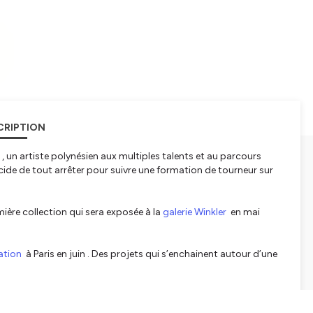
CRIPTION
, un artiste polynésien aux multiples talents et au parcours
écide de tout arrêter pour suivre une formation de tourneur sur
emière collection qui sera exposée à la
galerie Winkler
en mai
ation
à Paris en juin . Des projets qui s’enchainent autour d’une
ments : l’eau, la terre, le feu, la lumière mais aussi le temps,
mpreinte sur le support qui guide le regard du spectateur vers