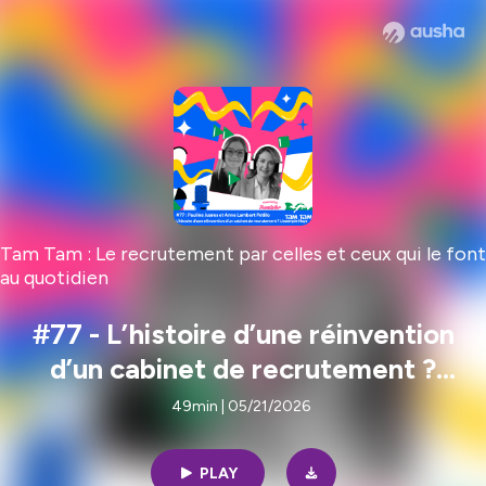
Tam Tam : Le recrutement par celles et ceux qui le font
au quotidien
#77 - L’histoire d’une réinvention
d’un cabinet de recrutement ?
L’exemple Hays - Pauline Juares
49min | 05/21/2026
et Anne Lambert Petillo
PLAY