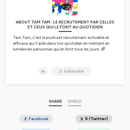
ABOUT TAM TAM : LE RECRUTEMENT PAR CELLES
ET CEUX QUI LE FONT AU QUOTIDIEN
Tam Tam, c'est le podcast recrutement activable et
efficace qui t'aide dans ton quotidien en mettant en
lumière les personnes qui en font tous les jours. 🌈
Dans ce podcast, tu trouveras dans chaque épisode un
thème traité de A à Z avec un·e invité·e que tu n'auras
Subscribe
jamais entendu aileurs. 😉
Les 2 promesses que je te fais : 1/ Un contenu activable
et court 2/ Des gens différents derrière le micro !
Avec Tam Tam, on sort du cadre, on répartit la parole !
💪
SHARE
EMBED
De mon côté, je suis Léo, recruteur depuis 2016 et
aujourd'hui cofondateur de
Facebook
Blendy
ou avec Elise, mon
X (Twitter)
associée, on aide les gens à passer au niveau superieur