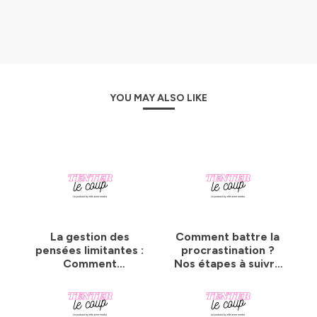
http://eepurl.com/hi1T5f
L'épisode vous a plu ? Laissez un petit commentaire sur
Apple Podcast et mettez 5 étoiles, merci d'avance 😀
Hébergé par Ausha. Visitez
ausha.co/politique-de-
confidentialite
pour plus d'informations.
YOU MAY ALSO LIKE
La gestion des
Comment battre la
pensées limitantes :
procrastination ?
Comment
Nos étapes à suivre
surmonter les
!
barrières mentales
?