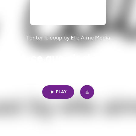
Tenter le coup by Elle Aime Media
u’est-ce que c’est et pourq
09min | 05/24/2024
|
30
PLAY