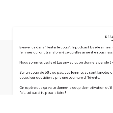
DES
Bienvenue dans "Tenter le coup”, le podcast by elle aime me
femmes qui ont transformé ce qu’elles aiment en business
Nous sommes Leslie et Lassiny et ici, on donne la parole à
Sur un coup de tête ou pas, ces femmes se sont lancées dan
coup, leur quotidien a pris une tournure différente.
On espère que ça va te donner le coup de motivation qu’il te 
fait, toi aussi tu peux le faire !
On reste en contact ?
. Instagram
elle aime media