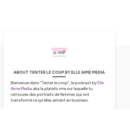
ABOUT TENTER LE COUP BY ELLE AIME MEDIA
Bienvenue dans "Tenter le coup”, le podcast by
Elle
Aime Media
aka la platefo rme sur laquelle tu
retrouves des portraits de femmes qui ont
transformé ce qu’elles aiment en business.
Nous sommes Leslie et Lassiny et ici, on donne la
Subscribe
parole à des femmes qui ont tenté le coup.
Sur un coup de tête ou pas, ces femmes se sont