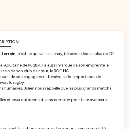
CRIPTION
 terrain,
c'est ce que Julien Lehay, bénévole depuis plus de 20
e-Aquitaine de Rugby, il a aussi marqué de son empreinte le
 sein de son club de cœur, le ROC HC.
arcours, de son engagement bénévole, de l’importance de
avers le rugby.
ions humaines, Julien nous rappelle que les plus grands matchs
lles et ceux qui donnent sans compter pour faire avancer la
quelle petite action je pourrais faire pour avoir un impact ?