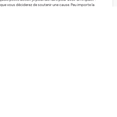
 que vous déciderez de soutenir une cause. Peu importe la
spiration !
r/
d=61573053272593
de-coeur/
tialite
pour plus d'informations.
SCRIPTION
pisode, on voulait te prévenir, on a eu un petit souci de micro