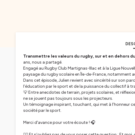
DES
Transmettre les valeurs du rugby, sur et en dehors du
ans, nous a partagé.
Engagé au Rugby Club Martignas-Illac et à la Ligue Nouvell
paysage du rugby scolaire en Île-de-France, notamment au
Dans cet épisode, Julien revient avec sincérité sur son p
l’éducation par le sport et de la puissance du collectif à tr
💡 Entre anecdotes de terrain, projets scolaires, et réflex
ne se jouent pas toujours sous les projecteurs.
Un témoignage inspirant, touchant, qui met à l’honneur ce
société par le sport.
Merci d'avance pour votre écoute ! 🎧
👉🏻 Et n'oubliez pas de vous poser cette question :
Et moi, 