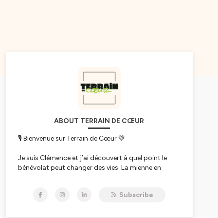
ABOUT TERRAIN DE CŒUR
🎙 Bienvenue sur Terrain de Cœur 💚
Je suis Clémence et j’ai découvert à quel point le
bénévolat peut changer des vies. La mienne en
premier.
🎧 Terrain de Cœur, c’est le podcast qui met en
Subscribe
lumière celles et ceux qui font vivre le sport
autrement : les bénévoles, les associations, les
entreprises engagées et tous ces acteurs qui, à leur