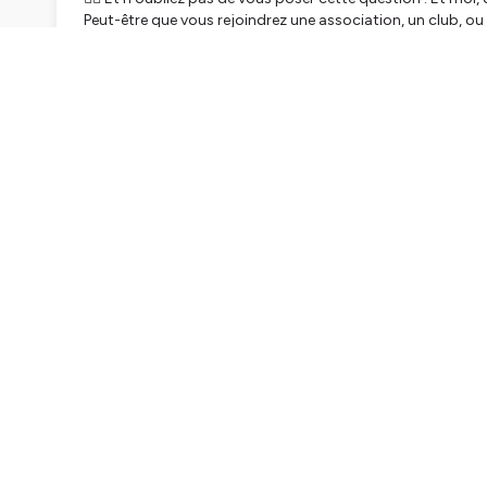
Peut-être que vous rejoindrez une association, un club, ou
forme, chaque geste compte.
Et on se retrouve bientôt pour un nouvel épisode plein d’in
Suivez-nous sur :
📸 Instagram :
https://www.instagram.com/terraindecoeu
💻 Facebook :
https://www.facebook.com/profile.php?i
🕺 Tiktok :
https://www.tiktok.com/@terraindecoeur
👤 Linkedin :
https://www.linkedin.com/company/terrain-
Crédits :
Communication - Elise et Jessica
Production et montage - Ruben, Ethan et Hugo
Hébergé par Ausha. Visitez
ausha.co/politique-de-confiden
TRAN
Hello, petit disclaimer avant de commencer l'é