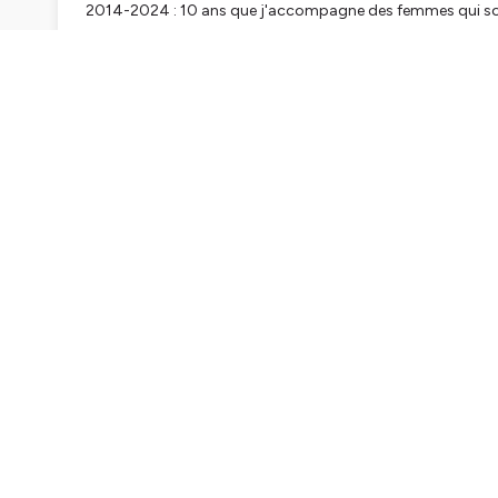
2014-2024 : 10 ans que j'accompagne des femmes qui sou
Le temps passe à une vitesse incroyable. J'ai beaucoup ap
Alors cette semaine, je te parle de désidentification, proj
Voici le lien d'accès direct à l'épisode de podcast dont je t
https://smartlink.ausha.co/thegoodbalance/127-ce-qu-e
surmonte
Bonne écoute !
Alex 💜
👉 Télécharge
ICI
mon guide gratuit : les 10 clés fo
Hébergé par Ausha. Visitez
ausha.co/politique-de-confiden