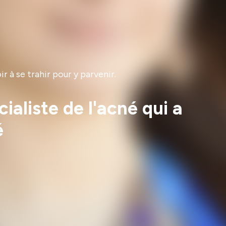
 à se trahir pour y parvenir.
aliste de l'acné qui a
é