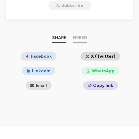
Prenez 10 minutes, mettez votre casque et faites une
Subscribe
pause en compagnie de nos experts : chirurgiens,
anesthésistes, avocats, spécialistes de l’assurance,
expert en e-santé ou en cyber-risque, ils ont tous
pris le micro pour faire le point sur différentes
thématiques liées à votre exercice. Destiné aux
médecins suisses, ce podcast est à l’initiative de
SHARE
EMBED
l’association
SMARTER
(Swiss Medical Association For
Risk Transparency Evaluation & Reduction) en
partenariat avec
Facebook
Branchet Swiss
, filiale helvétique de
X (Twitter)
Branchet, l’assurance des médecins (France).
LinkedIn
WhatsApp
Hébergé par Ausha. Visitez
ausha.co/politique-de-
confidentialite
pour plus d'informations.
Email
Copy link