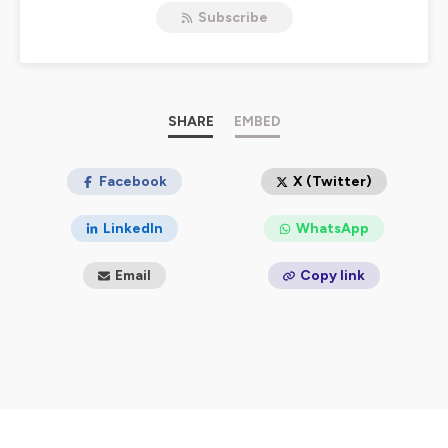
Prenez 10 minutes, mettez votre casque et faites une
Subscribe
pause en compagnie de nos experts : chirurgiens,
anesthésistes, avocats, spécialistes de l’assurance,
expert en e-santé ou en cyber-risque, ils ont tous
pris le micro pour faire le point sur différentes
thématiques liées à votre exercice. Destiné aux
médecins suisses, ce podcast est à l’initiative de
SHARE
EMBED
l’association
SMARTER
(Swiss Medical Association For
Risk Transparency Evaluation & Reduction) en
partenariat avec
Facebook
Branchet Swiss
, filiale helvétique de
X (Twitter)
Branchet, l’assurance des médecins (France).
LinkedIn
WhatsApp
Hébergé par Ausha. Visitez
ausha.co/politique-de-
confidentialite
pour plus d'informations.
Email
Copy link