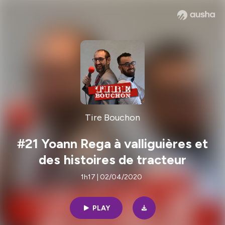
Tire Bouchon
#21 Yoann Rega à valliguières et
des histoires de tracteur
1h17 | 02/04/2020
PLAY