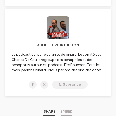
ABOUT TIRE BOUCHON
Le podcast qui parle de vin et de pinard. Le comité des
Charles De Gaulle regroupe des oenophiles et des
oenopotes autour du podcast Tire Bouchon. Tous les
mois, parlons pinard ! Nous parlons des vins des côtes
du Rhône et de Provence et partons à la rencontre des
vignerons de la région pour mieux connaitre le travail de
Subscribe
la vigne et du vin.
Hébergé par Ausha. Visitez
ausha.co/politique-de-
confidentialite
pour plus d'informations.
SHARE
EMBED