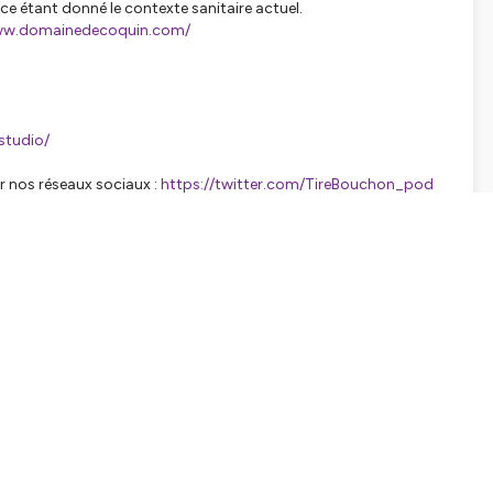
ce étant donné le contexte sanitaire actuel.
ww.domainedecoquin.com/
studio/
r nos réseaux sociaux :
https://twitter.com/TireBouchon_pod
://www.instagram.com/tirebouchon_pod/?hl=fr
tialite
pour plus d'informations.
SHARE
EMBED
Facebook
X (Twitter)
LinkedIn
WhatsApp
Email
Copy link