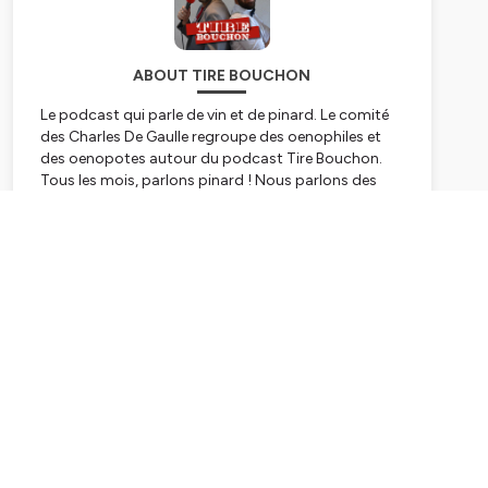
ABOUT TIRE BOUCHON
Le podcast qui parle de vin et de pinard. Le comité
des Charles De Gaulle regroupe des oenophiles et
des oenopotes autour du podcast Tire Bouchon.
Tous les mois, parlons pinard ! Nous parlons des
vins des côtes du Rhône et de Provence et partons à
la rencontre des vignerons de la région pour mieux
Subscribe
connaitre le travail de la vigne et du vin.
Hébergé par Ausha. Visitez
ausha.co/politique-de-
confidentialite
pour plus d'informations.