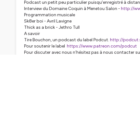
Podcast un petit peu particulier puisqu'enregistré à distan
Interview du Domaine Coquin à Menetou Salon -
http://w
Programmation musicale
Sk8er boi - Avril Lavigne
Thick as a brick - Jethro Tull
A savoir
Tire Bouchon, un podcast du label Podcut.
http://podcut.
Pour soutenir le label
https://www.patreon.com/podcut
Pour discuter avec nous n’hésitez pas à nous contacter su
https://www.facebook.com/tirebouchonpodcast/
https
Hébergé par Ausha. Visitez
ausha.co/politique-de-confiden