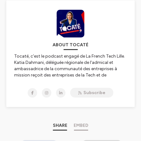
ABOUT TOCATÉ
Tocaté, c'est le podcast engagé de La French Tech Lille.
Katia Dahmani, déléguée régionale de l'admical et
ambassadrice de la communauté des entreprises à
mission reçoit des entreprises de la Tech et de
l’innovation. Exemples d'impact et d'engagement, elles
contribuent quotidiennement à la résolution des enjeux
Subscribe
sociaux et environnementaux.
Dans ce podcast, elles expliquent les raisons de leur
engagement et ce qu'il représente dans le quotidien de
l'entreprise et de ses collaborateurs.
Tocaté, "à vous de jouer", est une invitation à passer à
SHARE
EMBED
l'action.