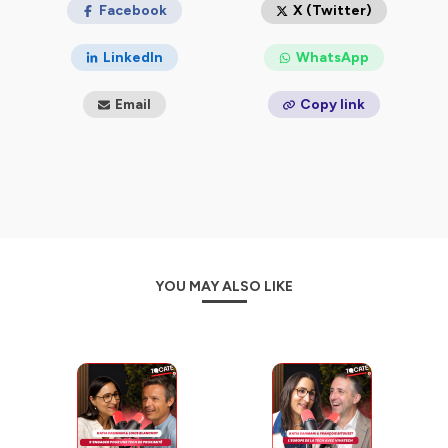
Un podcast produit par
Facebook
natif.
X (Twitter)
Hébergé par Ausha. Visitez
ausha.co/politique-de-
LinkedIn
WhatsApp
confidentialite
pour plus d'informations.
Email
Copy link
YOU MAY ALSO LIKE