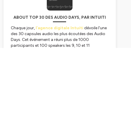
ABOUT TOP 30 DES AUDIO DAYS, PAR INTUITI
Chaque jour,
l’agence digitale Intuiti
dévoile l'une
des 30 capsules audio les plus écoutées des Audio
Days. Cet événement a réuni plus de 1000
participants et 100 speakers les 9, 10 et 11
décembre 2020. A travers ces capsules de 5
minutes chacunes, nous espérons inspirer vos
Subscribe
stratégies marketing, communication et expérience
client pour les prochains mois et prochaines années.
Au programme, des thématiques telles que repenser
les parcours clients, bâtir les marques de demain,
mettre la tech et la data au service du client,
anticiper les nouvelles formes d’interaction clients,
faire évoluer son organisation...
Hébergé par Ausha. Visitez
ausha.co/politique-de-
confidentialite
pour plus d'informations.