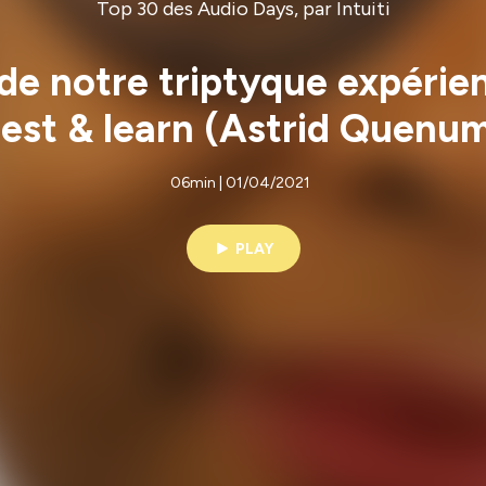
Top 30 des Audio Days, par Intuiti
e notre triptyque expérien
 test & learn (Astrid Quen
06min | 01/04/2021
PLAY