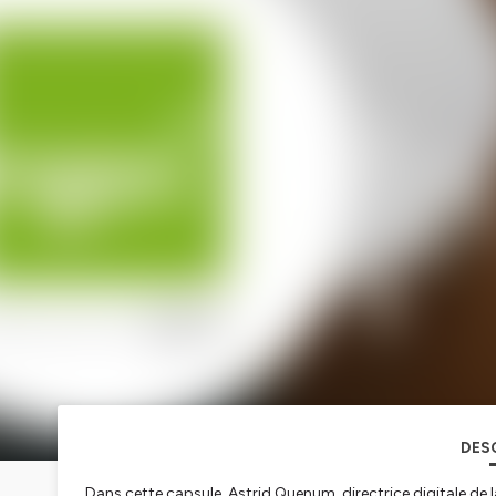
DES
Dans cette capsule, Astrid Quenum, directrice digitale de l