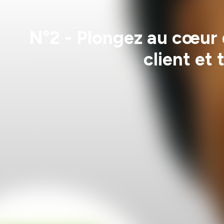
N°2 - Plongez au cœur d
client et