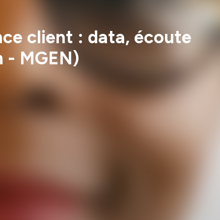
ce client : data, écoute
um - MGEN)