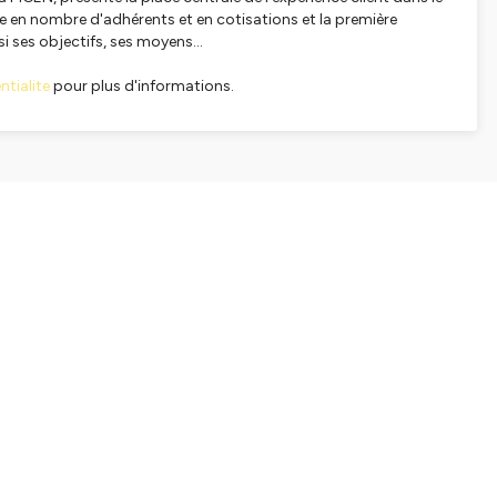
ce en nombre d'adhérents et en cotisations et la première
ssi ses objectifs, ses moyens…
tialite
pour plus d'informations.
SHARE
EMBED
Facebook
X (Twitter)
LinkedIn
WhatsApp
Email
Copy link