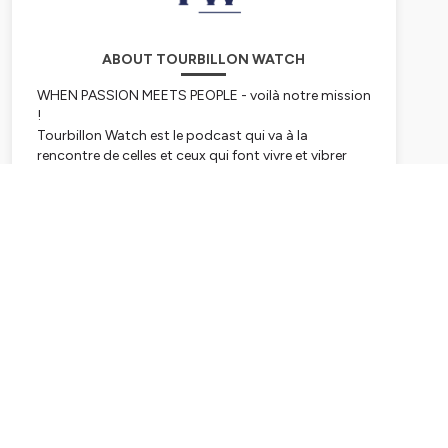
ABOUT TOURBILLON WATCH
WHEN PASSION MEETS PEOPLE - voilà notre mission
!
Tourbillon Watch est le podcast qui va à la
rencontre de celles et ceux qui font vivre et vibrer
l'horlogerie ⌚️
De l'horloger indépendant aux grands groupes, qui
Subscribe
sont les acteurs et artisans de cette industrie ⁇
Je vous révèle les dessous de ce monde fascinant et
surtout discret 😍 en prenant le temps de discuter
avec ces passionnés, vous faisant découvrir leurs
vies et leurs expériences 🔥
Un vrai podcast horloger, pour les passionnés qui
aiment les montres mais aussi et surtout ceux qui
les font 🚀
Hébergé par Ausha. Visitez
ausha.co/politique-de-
confidentialite
pour plus d'informations.