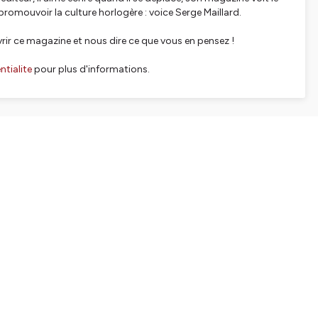
promouvoir la culture horlogère : voice Serge Maillard.
r ce magazine et nous dire ce que vous en pensez !
tialite
pour plus d'informations.
SHARE
EMBED
Facebook
X (Twitter)
LinkedIn
WhatsApp
Email
Copy link