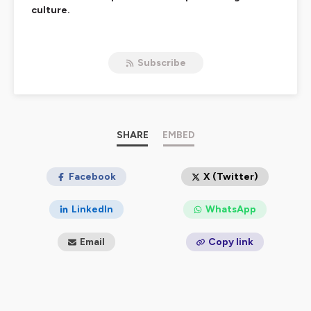
culture.
Un podcast mensuel qui prolonge mon livre Tout tourne
rond sur cette Terre, nous sommes les seuls à l'ignorer,
Subscribe
paru en 2021, chez Yves Michel.
Il réunira en un même espace sonore le témoignage de
personnes attestant des principes du Vivant, grâce à
leurs recherches, leurs réflexions, leurs expériences.
Son intention : nourrir nos consciences de ce qui
pourrait nous faire «rentrer à la maison du Vivant », et
SHARE
EMBED
retisser une nouvelle culture qui en soit inspirée.
Ce podcast s’adressera à notre tête, mais aussi à nos
Facebook
X (Twitter)
sens … et surtout, à nos cœurs !
LinkedIn
WhatsApp
Hébergé par Ausha. Visitez
ausha.co/politique-de-
confidentialite
pour plus d'informations.
Email
Copy link