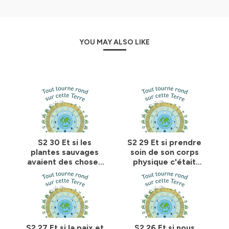
YOU MAY ALSO LIKE
S2 30 Et si les
S2 29 Et si prendre
plantes sauvages
soin de son corps
avaient des choses
physique c'était
à nous dire, avec
prendre soin de la
Laurence Robert,
Nature, avec
herboriste et
Laurence Fischer,
auteure
masso et
nutrithérapeute
S2 27 Et si la paix et
S2 26 Et si nous