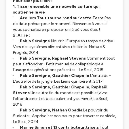
Pour aller plus loin :
1. Tisser ensemble une nouvelle culture qui
soutienne la vie
·
Ateliers Tout tourne rond sur cette Terre
Pas
de date prévue pour le moment. Bienvenue à vous si
vous souhaitez en proposer un là où vous êtes !
2. A lire :
·
Pablo Servigne
Nourrir l'Europe en temps de crise -
Vers des systèmes alimentaires résilients. Nature &
Progrès, 2014
·
Pablo Servigne, Raphaël Stevens
Comment tout
peut s'effondrer - Petit manuel de collapsologie à
l'usage des générations présentes - Le Seuil, 2015
·
Pablo Servigne, Gauthier Chapelle
L'entraide -
L'autre loi de la jungle, Les Liens qui libèrent, 2017
·
Pablo Servigne, Gauthier Chapelle, Raphaël
Stevens
Une autre fin du monde est possible (vivre
l'effondrement et pas seulement y survivre), Le Seuil,
2018
·
Pablo Servigne, Nathan Obadia
Le pouvoir du
Suricate - Apprivoiser nos peurs pour traverser ce siècle,
Le Seuil, 2024
·
Marine Simon et 13 contributeur.trice.s
Tout