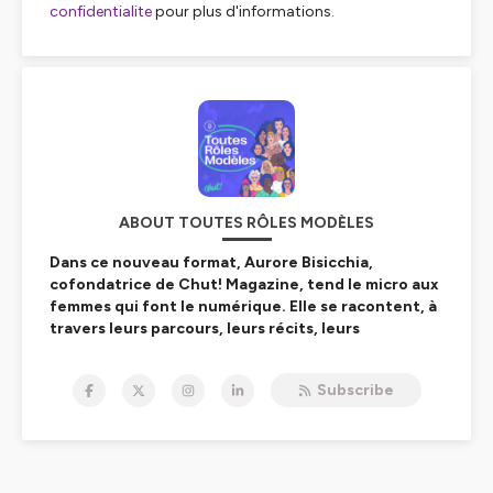
confidentialite
pour plus d'informations.
ABOUT TOUTES RÔLES MODÈLES
Dans ce nouveau format, Aurore Bisicchia,
cofondatrice de Chut! Magazine, tend le micro aux
femmes qui font le numérique. Elle se racontent, à
travers leurs parcours, leurs récits, leurs
convictions et leurs questionnements.
Subscribe
Pas besoin d'être une héroïne BD, pour être vue en
exemple, en figure inspirante
Le numérique, un secteur en croissance malgré la crise,
de nombreuses opportunités d'emplois et des métiers
qui façonnent le monde de demain. Et pourtant, les