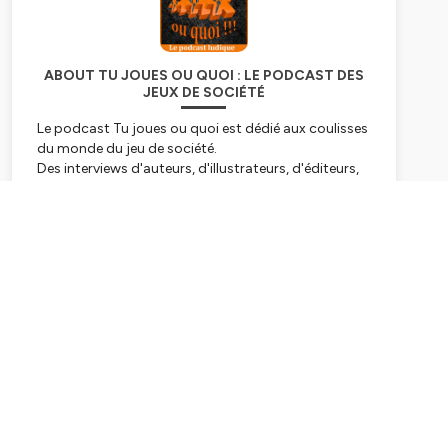
ABOUT TU JOUES OU QUOI : LE PODCAST DES
JEUX DE SOCIÉTÉ
Le podcast Tu joues ou quoi est dédié aux coulisses
du monde du jeu de société.
Des interviews d'auteurs, d'illustrateurs, d'éditeurs,
de graphistes, de chefs de projets... sont au
programme.
Subscribe
Hébergé par Ausha. Visitez
ausha.co/politique-de-
confidentialite
pour plus d'informations.