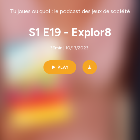
Tu joues ou quoi : le podcast des jeux de société
S1 E19 - Explor8
36min | 10/13/2023
PLAY