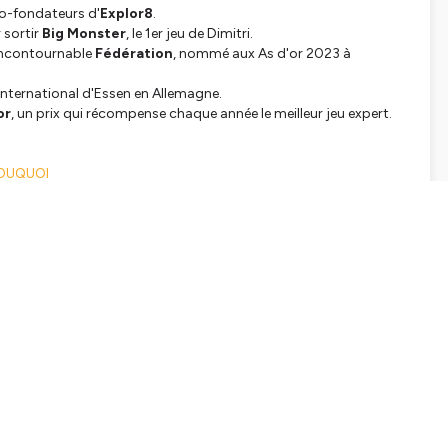
 co-fondateurs d'
Explor8
.
 sortir
Big Monster
, le 1er jeu de Dimitri.
'incontournable
Fédération
, nommé aux As d'or 2023 à
 international d'Essen en Allemagne.
or
, un prix qui récompense chaque année le meilleur jeu expert.
SOUQUOI
tialite
pour plus d'informations.
SHARE
EMBED
Facebook
X (Twitter)
LinkedIn