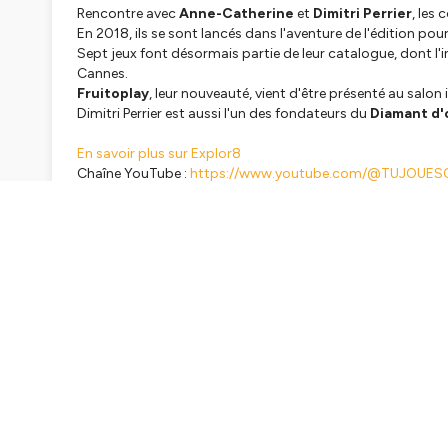
Rencontre avec
Anne-Catherine
et
Dimitri Perrier
, les
En 2018, ils se sont lancés dans l'aventure de l'édition pour
Sept jeux font désormais partie de leur catalogue, dont l
Cannes.
Fruitoplay
, leur nouveauté, vient d'être présenté au salon
Dimitri Perrier est aussi l'un des fondateurs du
Diamant d'
En savoir plus sur Explor8
Chaîne YouTube :
https://www.youtube.com/@TUJOUE
Podcast :
https://podcast.ausha.co/tujouesouquoi
Hébergé par Ausha. Visitez
ausha.co/politique-de-confiden