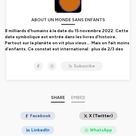
ABOUT UN MONDE SANS ENFANTS
8 milliards d’humains à la date du 15 novembre 2022. Cette
date symbolique est entrée dans les livres d’histoire.
Partout sur la planète on vit plus vieux… Mais on fait moins
d’enfants. Ce constat est international : plus de 2/3 des
pays ne font plus assez d’enfants pour renouveler leur
population et certains ne font quasiment plus d'enfants du
Subscribe
tout ! La démographie est en chute libre.
La baisse de la natalité est l'un des phénomènes le plus
massif et inattendu de notre temps : comment les sociétés
modernes se mettent en douceur sur une trajectoire
démographique de stagnation et pourquoi pas d’extinction
SHARE
EMBED
? Pourquoi fait-on moins d'enfants ? Comment le sujet de la
natalité s'est-il imposé dans l'actualité ? Comment la baisse
de la natalité se décline à l'international ? Quelles sont les
Facebook
X (Twitter)
conséquences économiques, sociétales et historiques du
déclin démographique ? En France, faut il être pour ou
LinkedIn
WhatsApp
contre un réarmement démographique ?