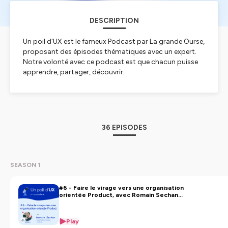
DESCRIPTION
Un poil d'UX est le fameux Podcast par La grande Ourse,
proposant des épisodes thématiques avec un expert.
Notre volonté avec ce podcast est que chacun puisse
apprendre, partager, découvrir.
Découvrez de nouveaux horizons chaque mois avec une
discussion autour d'un sujet en Experience Utilisateur
(UX).
Afin de compléter les sujets abordés dans les épisodes,
retrouvez des articles interessants sur
36 EPISODES
lagrandeourse.design/blog
Hébergé par Ausha. Visitez
ausha.co/politique-de-
confidentialite
pour plus d'informations.
SEASON 1
#6 - Faire le virage vers une organisation
orientée Product, avec Romain Sechan
(Mirakl)
Play