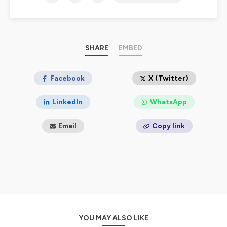
Hébergé par Ausha. Visitez
ausha.co/politique-de-
confidentialite
pour plus d'informations.
SHARE
EMBED
Facebook
X (Twitter)
LinkedIn
WhatsApp
Email
Copy link
YOU MAY ALSO LIKE