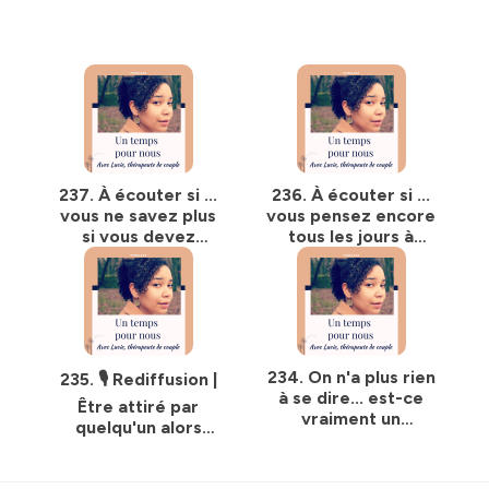
237. À écouter si ...
236. À écouter si ...
vous ne savez plus
vous pensez encore
si vous devez
tous les jours à
rester ou partir
cette infidélité
234. On n'a plus rien
235. 🎙️ Rediffusion |
à se dire... est-ce
Être attiré par
vraiment un
quelqu'un alors
problème ?
qu'on est en couple