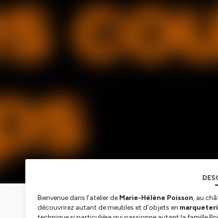
DES
Bienvenue dans l’atelier de
Marie-Hélène Poisson
, au châ
découvrirez autant de meubles et d’objets en
marqueteri
technique si particulière qui passionne autant la famille P