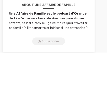
ABOUT UNE AFFAIRE DE FAMILLE
Une Affaire de Famille est le podcast d'Orange
dédié à l'entreprise familiale. Avec ses parents, ses
enfants, sa belle-famille... ça veut dire quoi, travailler
en famille ? Transmettre et hériter d'une entreprise ?
Pour le comprendre, Orange propose un reportage
en immersion au sein d'une entreprise familiale :
Subscribe
organisation des tâches, management,
transmissions, tensions... chaque génération livre
son ressenti sur le travail en famille.
Une Affaire de Famille est un podcast d'Orange pour
les pros. Retrouvez toute
l'actualité digitale et
professionnelle pour les entrepreneurs
sur le portail
d'Orange.
Hébergé par Ausha. Visitez
ausha.co/politique-de-
confidentialite
pour plus d'informations.