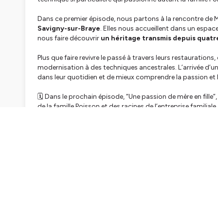
Dans ce premier épisode, nous partons à la rencontre de Mar
Savigny-sur-Braye
. Elles nous accueillent dans un esp
nous faire découvrir
un héritage transmis depuis quatr
Plus que faire revivre le passé à travers leurs restaurations,
modernisation à des techniques ancestrales. L’arrivée d’u
dans leur quotidien et de mieux comprendre la passion et l’h
🗓️ Dans le prochain épisode, “Une passion de mère en fille
de la famille Poisson et des racines de l’entreprise familiale
📖 A lire aussi :
Vous souhaitez
devenir artisan et vendre vos créations
? D
aventure entrepreneuriale.
✅ Vous aimez notre série “Une affaire de famille” ? Abon
⭐ ⭐ ⭐ ⭐ ⭐ Vous avez apprécié notre podcast ? Pensez à nou
🎧 Vous aimez les histoires d’entrepreneurs ? Découvrez
n
Tout Seul
: des témoignages d’entrepreneurs qui se la
J’ai tout plaqué
: des histoires d’entrepreneurs qui on
d’entrepreneuriat
Changement de propriétaire
: des témoignages de c