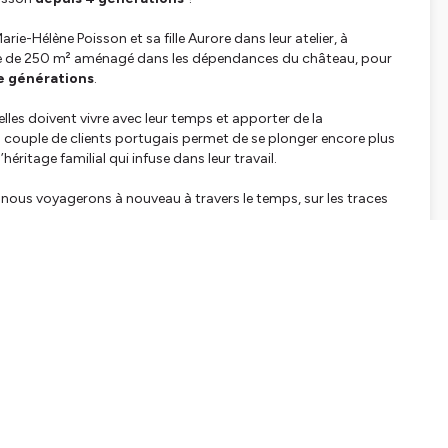
ie-Hélène Poisson et sa fille Aurore dans leur atelier, à
ace de 250 m² aménagé dans les dépendances du château, pour
e générations
.
 elles doivent vivre avec leur temps et apporter de la
n couple de clients portugais permet de se plonger encore plus
éritage familial qui infuse dans leur travail.
”, nous voyagerons à nouveau à travers le temps, sur les traces
.
écouvrez tous nos conseils pour vous lancer dans cette belle
nez-vous pour découvrir d'autres témoignages d'entrepreneurs.
s laisser des étoiles et à partager cet épisode.
os autres podcasts
:
ncent dans l’aventure en solo
t abandonné leur ancienne vie pour assouvir leur rêve
édants et repreneurs d’entreprises