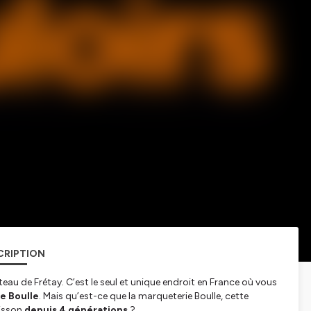
CRIPTION
teau de Frétay. C’est le seul et unique endroit en France où vous
e Boulle
. Mais qu’est-ce que la marqueterie Boulle, cette
oisson
depuis 4 générations
?