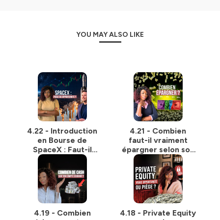
Retrouve-moi sur Instagram
Sur mon site web, tu trouveras des dossiers très
complets :
ici
YOU MAY ALSO LIKE
Ma page youtube est
ici
Hébergé par Ausha. Visitez
ausha.co/politique-de-
confidentialite
pour plus d'informations.
4.22 - Introduction
4.21 - Combien
en Bourse de
faut-il vraiment
SpaceX : Faut-il
épargner selon son
Investir ?
salaire ?
4.19 - Combien
4.18 - Private Equity