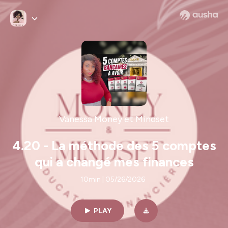
Vanessa Money et Mindset
4.20 - La méthode des 5 comptes
qui a changé mes finances
10min | 05/26/2026
PLAY