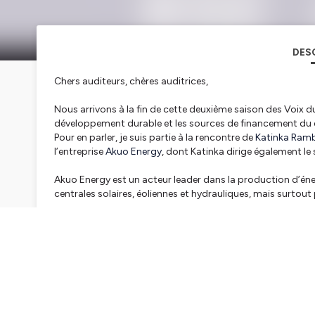
DES
Chers auditeurs, chères auditrices,
Nous arrivons à la fin de cette deuxième saison des Voix d
développement durable et les sources de financement du 
Pour en parler, je suis partie à la rencontre de
Katinka Ram
l’entreprise
Akuo Energy
, dont Katinka dirige également le 
Akuo Energy est un acteur
leader
dans la production d’éner
centrales solaires, éoliennes et hydrauliques, mais surtou
L’exigence de Katinka pour l’exemplarité, alliée aux enga
responsabilité sociale des entreprises, font de la Fondatio
Découvrez, notamment, le film documentaire
DEMAIN
auto
par Cyril Dion et Mélanie Laurent en 2015, avec le soutien d
En attendant, je vous invite à rejoindre, de suite, cette c