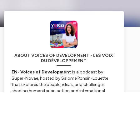
ABOUT VOICES OF DEVELOPMENT - LES VOIX
DU DÉVELOPPEMENT
EN- Voices of Development
is a podcast by
Super-Novae, hosted by Salomé Ponsin-Louette
that explores the people, ideas, and challenges
shaping humanitarian action and international
development.
Through honest and thought-provoking
Subscribe
conversations with aid workers, entrepreneurs,
researchers, journalists, policymakers, and NGO
leaders, we go beyond project stories to discuss
the realities of working in fragile and crisis-affected
contexts.