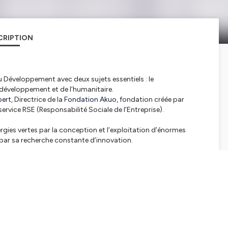
CRIPTION
u Développement avec deux sujets essentiels : le
développement et de l’humanitaire.
bert
, Directrice de la
Fondation Akuo
, fondation créée par
service RSE (Responsabilité Sociale de l’Entreprise).
gies vertes par la conception et l’exploitation d’énormes
t par sa recherche constante d’innovation.
gements d’Akuo Energy pour le développement durable et la
n un acteur influent et impactant.
ur des solutions pour lutter contre la crise écologique, réalisé
'Akuo.
onversation avec Katinka Rambert.