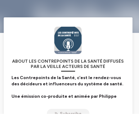
ABOUT LES CONTREPOINTS DE LA SANTÉ DIFFUSÉS
PAR LA VEILLE ACTEURS DE SANTÉ
Les
Contrepoints de la Santé
, c’est le rendez-vous
des décideurs et influenceurs du système de santé.
Une émission co-produite et animée par Philippe
Leduc (
LDC Santé
), Pascal Maurel (
Ortus
) et Renaud
Degas (
La Veille Acteurs de Santé
).
Subscribe
Les
Contrepoints de la Santé
vous proposent une série
de débats avec les leaders des politiques de santé et de
l'organisation des soins.