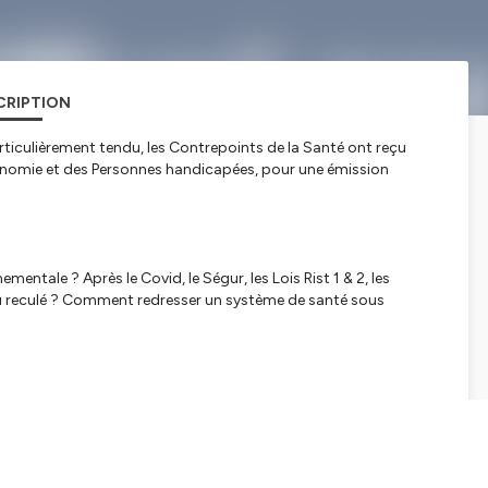
CRIPTION
ticulièrement tendu, les Contrepoints de la Santé ont reçu
utonomie et des Personnes handicapées, pour une émission
mentale ? Après le Covid, le Ségur, les Lois Rist 1 & 2, les
u reculé ? Comment redresser un système de santé sous
d€ pour la branche maladie) : quelles solutions ?
e ?
ù en est-on ?