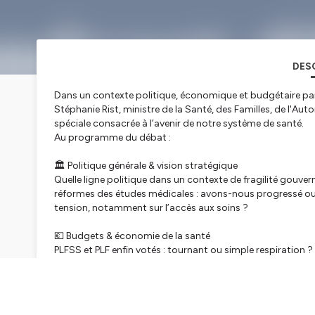
DES
Dans un contexte politique, économique et budgétaire par
Stéphanie Rist, ministre de la Santé, des Familles, de l'A
spéciale consacrée à l’avenir de notre système de santé.
Au programme du débat :
🏛 Politique générale & vision stratégique
Quelle ligne politique dans un contexte de fragilité gouverne
réformes des études médicales : avons-nous progressé o
tension, notamment sur l’accès aux soins ?
💶 Budgets & économie de la santé
PLFSS et PLF enfin votés : tournant ou simple respiration ?
Déficit de la Sécurité sociale (20 Md€ en 2026 dont 13,8 M
Loi de programmation pluriannuelle : réaliste ou impossibl
Encadrement du secteur 2, grève des médecins libéraux : o