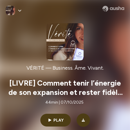
VÉRITÉ — Business. Âme. Vivant.
[LIVRE] Comment tenir l’énergie
de son expansion et rester fidèle
à sa vérité — par Ombeline
44min | 07/10/2025
Becker
PLAY