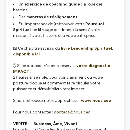
Un
exercice de coaching guidé
: la roue des
besoins,
Des
mantras de réalignement
,
Et l’importance de (re)trouver votre
Pourquoi
Spirituel
, ce fil rouge qui donne du sens à votre
mission, à votre histoire et à votre entreprise.
📖 Ce chapitre est issu du
livre
Leadership Spirituel
,
disponible ici
✋ Si ce podcast résonne, réservez
votre diagnostic
IMPACT
:
2 heures ensemble, pour voir clairement où votre
posture bloque et comment faire circuler votre
puissance et démultiplier votre impact
Sinon, retrouvez notre approche sur
www.nous.ceo
Pour nous contacter :
contact@nous.ceo
VÉRITÉ — Business, Âme, Vivant
Le podcast d’Ombeline Becker où l’entrepreneuriat