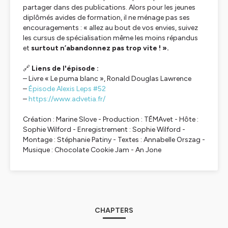
partager dans des publications. Alors pour les jeunes
diplômés avides de formation, il ne ménage pas ses
encouragements : « allez au bout de vos envies, suivez
les cursus de spécialisation même les moins répandus
et
surtout n’abandonnez pas trop vite ! ».
🔗
Liens de l'épisode :
– Livre
« Le puma blanc »,
Ronald Douglas Lawrence
–
Épisode Alexis Leps #52
–
https://www.advetia.fr/
Création :
Marine Slove -
Production :
TÉMAvet -
Hôte :
Sophie Wilford -
Enregistrement :
Sophie Wilford -
Montage :
Stéphanie Patiny -
Textes : Annabelle Orszag
-
Musique :
Chocolate Cookie Jam - An Jone
CHAPTERS