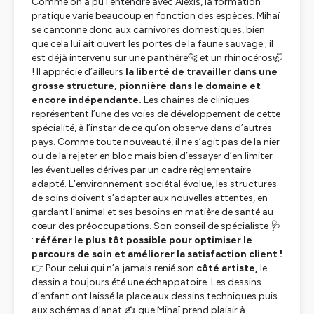
Comme on a pu l’entendre avec Alexis, la formation
pratique varie beaucoup en fonction des espèces. Mihaï
se cantonne donc aux carnivores domestiques, bien
que cela lui ait ouvert les portes de la faune sauvage ; il
est déjà intervenu sur une panthère🐆 et un rhinocéros🦏
! Il apprécie d’ailleurs
la liberté de travailler dans une
grosse structure, pionnière dans le domaine et
encore indépendante.
Les chaines de cliniques
représentent l’une des voies de développement de cette
spécialité, à l’instar de ce qu’on observe dans d’autres
pays. Comme toute nouveauté, il ne s’agit pas de la nier
ou de la rejeter en bloc mais bien d’essayer d’en limiter
les éventuelles dérives par un cadre règlementaire
adapté. L’environnement sociétal évolue, les structures
de soins doivent s’adapter aux nouvelles attentes, en
gardant l’animal et ses besoins en matière de santé au
cœur des préoccupations. Son conseil de spécialiste 🩺
:
référer le plus tôt possible pour optimiser le
parcours de soin et améliorer la satisfaction client !
👉 Pour celui qui n’a jamais renié son
côté artiste,
le
dessin a toujours été une échappatoire. Les dessins
d’enfant ont laissé la place aux dessins techniques puis
aux schémas d’anat ✍️ que Mihaï prend plaisir à