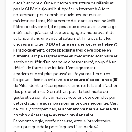
n’était encore qu’une « petite » structure de référés et
pas le CHV d’aujourd’hui. Après un internat à Alfort
notamment pour combler quelques lacunes en
médecine interne, Mihaï exerce deux ans en canine 🐶🐱.
Rétrospectivement, il ne peut que constater l’avantage
indéniable qu’a constitué ce bagage clinique avant de
se lancer dans une spécialisation. Et il n‘a pas fait les
choses à moitié :
3 DU et une résidence, what else ?!
Paradoxalement, cette spécialité très développée en
humaine, est peu représentée en médecine vétérinaire et
semble souffrir d’un manque d’attractivité, couplé à un
déficit de formation initiale. L’enseignement
académique est plus poussé au Royaume-Uni ou en
Belgique… Rien n’a entravé le
parcours d’excellence
🎓
de Mihaï dont la récompense ultime reste la satisfaction
des propriétaires. Son attrait pour la technicité du
geste et sa soif de connaissances ont été comblés par
cette discipline aussi passionnante que méconnue. Car,
ne vous y trompez pas,
la stomato va bien au-delà du
combo détartrage-extraction dentaire !
Parodontologie, greffe osseuse, attelle interdentaire…
c’est presque de la poésie quand il en parle 😉