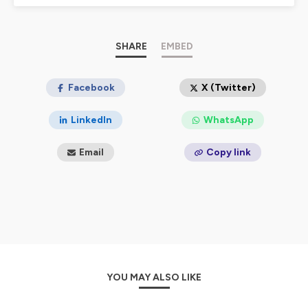
raconter tels que nous sommes, parler de notre rapport
au métier bien sûr mais aussi et avant tout de notre
rapport à la vie.
SHARE
EMBED
Hébergé par Ausha. Visitez
ausha.co/politique-de-
confidentialite
pour plus d'informations.
Facebook
X (Twitter)
LinkedIn
WhatsApp
Email
Copy link
YOU MAY ALSO LIKE