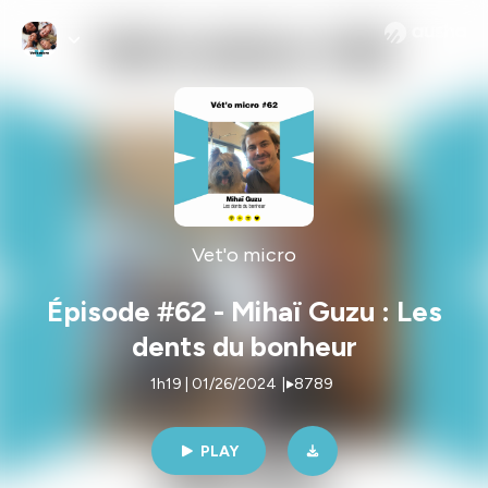
Vet'o micro
Épisode #62 - Mihaï Guzu : Les
dents du bonheur
1h19 | 01/26/2024
|
8789
PLAY