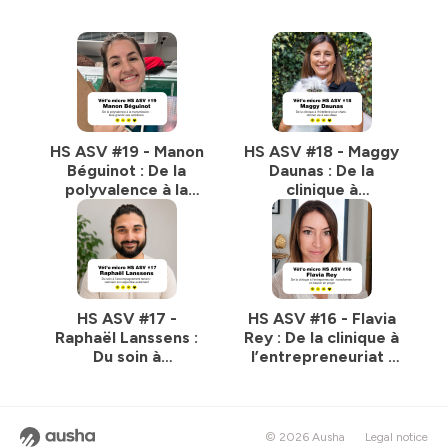
HS ASV #19 - Manon
HS ASV #18 - Maggy
Béguinot : De la
Daunas : De la
polyvalence à la
clinique à
transmission : faire
l’hôtellerie pour
grandir ses
chats : donner vie à
ambitions
ses idées
HS ASV #17 -
HS ASV #16 - Flavia
Raphaël Lanssens :
Rey : De la clinique à
Du soin à
l’entrepreneuriat :
l’accompagnement
transformer un
terrain : valoriser
besoin en projet
son expertise
autrement
© 2026 Ausha
Legal notice