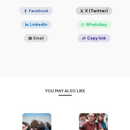
Hébergé par Ausha. Visitez
ausha.co/politique-de-
confidentialite
Facebook
pour plus d'informations.
X (Twitter)
LinkedIn
WhatsApp
Email
Copy link
YOU MAY ALSO LIKE