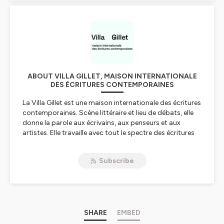
ABOUT VILLA GILLET, MAISON INTERNATIONALE
DES ÉCRITURES CONTEMPORAINES
La Villa Gillet est une maison internationale des écritures
contemporaines. Scène littéraire et lieu de débats, elle
donne la parole aux écrivains, aux penseurs et aux
artistes. Elle travaille avec tout le spectre des écritures
et des récits contemporains, qu’ils soient issus de la
fiction, de la non-fiction, de la poésie, de la littérature
Subscribe
jeunesse, de la recherche, de l’écriture sonore ou
d’autres formes d’écritures émergentes. La Villa est
actuellement soutenue par la Ville de Lyon, la Direction
Régionale des Affaires Culturelles Auvergne-Rhône-
Alpes, la Métropole de Lyon, le Centre national du livre, la
SOFIA et l’Académie de Lyon.
SHARE
EMBED