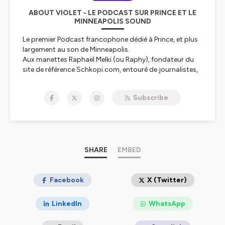
ABOUT VIOLET - LE PODCAST SUR PRINCE ET LE
MINNEAPOLIS SOUND
Le premier Podcast francophone dédié à Prince, et plus
largement au son de Minneapolis.
Aux manettes Raphaël Melki (ou Raphy), fondateur du
site de référence Schkopi.com, entouré de journalistes,
experts, musiciens, et fans pour aborder divers axes de
la carrière de cet incroyable artiste.
Subscribe
Dans chaque épisode en plus de nombreux extraits et
de digressions diverses, vous pourrez écouter l'histoire
derrière chaque album, l'analyse des paroles, et un
décodage de l'approche musicale de Prince.
Tout ceci à destination des fans, mais aussi de tous les
curieux qui souhaitent découvrir et/ou comprendre qui
SHARE
EMBED
se cache derrière l'artiste le plus intéressant et
mystérieux de la culture populaire.
Facebook
X (Twitter)
Hébergé par Ausha. Visitez
ausha.co/politique-de-
LinkedIn
WhatsApp
confidentialite
pour plus d'informations.