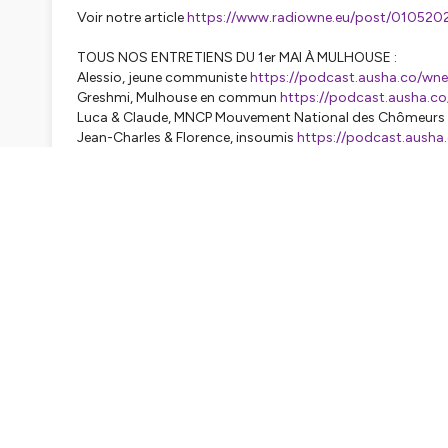
Voir notre article
https://www.radiowne.eu/post/010520
TOUS NOS ENTRETIENS DU 1er MAI À MULHOUSE :
Alessio, jeune communiste
https://podcast.ausha.co/wne
Greshmi, Mulhouse en commun
https://podcast.ausha.c
Luca & Claude, MNCP Mouvement National des Chômeurs e
Jean-Charles & Florence, insoumis
https://podcast.ausha
Christophe, écolo
https://podcast.ausha.co/wne/ansel
Alexandre, syndicaliste FSU
https://podcast.ausha.co/wn
Frédéric, communiste dans les vallées
https://podcast.au
Thiébaut Weber, secrétaire national au travail du PS
https
Radio WNE
(Warum Net Experience)
53 avenue du président Kennedy 68200 Mulhouse (France
www.radiowne.eu
• tous nos liens =
linktr.ee/radiowne.eu
contact@radiowne.eu
EQUIPE
Les podcasts WNE ont été réalisés par Omar Alfarekh, Khou
Bychenkova, Sarra El Idrissi, Omar El Jid, Julien Foerry, Sybil
Jean-Baptiste, Fatma Jrad, Elena Kaigorodova, Théo Klein,
Ledermann, Lily Rose Locher, Matis Martinet, Anaelle Mendoz
Schwarte, Elisa Siragusa, Eliot Thierry, Elif Tuncel, Jean-