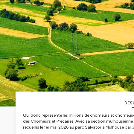
DES
Qui donc représente les millions de chômeurs et chômeus
des Chômeurs et Précaires. Avec sa section mulhousienne.
recueillis le 1er mai 2026 au parc Salvator à Mulhouse par