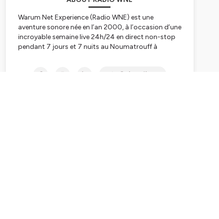
Warum Net Experience (Radio WNE) est une
aventure sonore née en l’an 2000, à l’occasion d’une
incroyable semaine live 24h/24 en direct non-stop
pendant 7 jours et 7 nuits au Noumatrouff à
Mulhouse. Après plusieurs vies, hopla, voilà 2023,
année de la Résurrection avec une nouvelle WNE qui
Subscribe
se lance dans le direct, l'éducation aux médias, à
l'information, au numérique et à l'IA, les rencontres
scientifiques, le féminisme et l'égalité hommes-
femmes, premier combat à mener, le
WunderParlement
et l’édition de podcasts culturels,
scientifiques, pédagogiques, politiques, nature,
citoyens ou décalés pour refaire le monde – et
réinventer Mulhouse capitale du monde ;-)
Tous nos liens
linktr.ee/radiowne.eu
Abo newsletter
http://eepurl.com/ie9MS5
PODCASTS
podcast.ausha.co/wne
ou
radiowne.eu
+ clic sur PODCASTS
Europa :
www.wunderparlement.eu