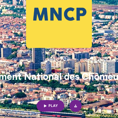
Radio WNE
ent National des Chômeurs
06min | 05/05/2026
PLAY