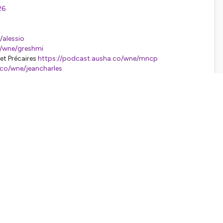
26
/alessio
o/wne/greshmi
t Précaires
https://podcast.ausha.co/wne/mncp
.co/wne/jeancharles
e/fsu
sha.co/wne/bihr
://podcast.ausha.co/wne/weber
)
loud Ayari, Fabio Baroldi, Kenza Boulghobra, Uliana
le Gaertner, Lisa Giannarelli, Lévi Giner, Camille Halm, Stella
 Sofiia Kovalova, Anna Kuklìkovà, Ayman Larit, Antoine
a, Giulia Palandrani, Louis Priem, Jean-Noël Robillard, Sixtine
Luc Wertenschlag, Anissa Zeggaï, les volontaires européennes de