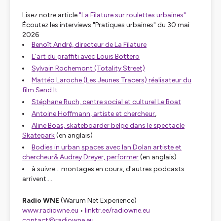
Lisez notre article
"La Filature sur roulettes urbaines"
Écoutez les interviews "Pratiques urbaines" du 30 mai
2026
Benoît André, directeur de La Filature
L'art du graffiti avec Louis Bottero
Sylvain Rochemont (Totality Street)
Mattéo Laroche (Les Jeunes Tracers) réalisateur du
film
Send It
Stéphane Ruch, centre social et culturel Le Boat
Antoine Hoffmann, artiste et chercheur
,
Aline Boas, skateboarder belge dans le spectacle
Skatepark
(en anglais)
Bodies in urban spaces
avec Ian Dolan artiste et
chercheur& Audrey Dreyer, performer
(en anglais)
à suivre... montages en cours, d'autres podcasts
arrivent....
Radio WNE
(Warum Net Experience)
www.radiowne.eu
•
linktr.ee/radiowne.eu
contact@radiowne.eu