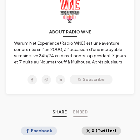
ABOUT RADIO WNE
Warum Net Experience (Radio WNE) est une aventure
sonore née en l’an 2000, à l’occasion d’une incroyable
semaine live 24h/24 en direct non-stop pendant 7 jours
et 7 nuits au Noumatrouff à Mulhouse. Après plusieurs
vies, hopla, voilà 2023, année de la Résurrection avec
une nouvelle WNE qui se lance dans le direct, l'éducation
Subscribe
aux médias, à l'information, au numérique et à l'IA, les
rencontres scientifiques, le féminisme et l'égalité
hommes-femmes, premier combat à mener, le
WunderParlement
et l’édition de podcasts culturels,
scientifiques, pédagogiques, politiques, nature,
citoyens ou décalés pour refaire le monde – et
SHARE
EMBED
réinventer Mulhouse capitale du monde ;-)
Tous nos liens
Facebook
linktr.ee/radiowne.eu
X (Twitter)
Abo newsletter
http://eepurl.com/ie9MS5