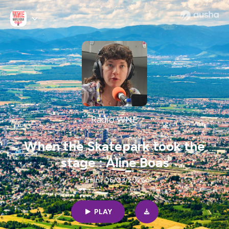
Radio WNE
When the Skatepark took the
stage : Aline Boas
11min | 06/03/2026
PLAY