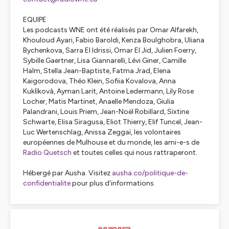
EQUIPE
Les podcasts WNE ont été réalisés par Omar Alfarekh,
Khouloud Ayari, Fabio Baroldi, Kenza Boulghobra, Uliana
Bychenkova, Sarra El Idrissi, Omar El Jid, Julien Foerry,
Sybille Gaertner, Lisa Giannarelli, Lévi Giner, Camille
Halm, Stella Jean-Baptiste, Fatma Jrad, Elena
Kaigorodova, Théo Klein, Sofiia Kovalova, Anna
Kuklìkovà, Ayman Larit, Antoine Ledermann, Lily Rose
Locher, Matis Martinet, Anaelle Mendoza, Giulia
Palandrani, Louis Priem, Jean-Noël Robillard, Sixtine
Schwarte, Elisa Siragusa, Eliot Thierry, Elif Tuncel, Jean-
Luc Wertenschlag, Anissa Zeggaï, les volontaires
européennes de Mulhouse et du monde, les ami-e-s de
Radio Quetsch
et toutes celles qui nous rattraperont.
Hébergé par Ausha. Visitez
ausha.co/politique-de-
confidentialite
pour plus d'informations.