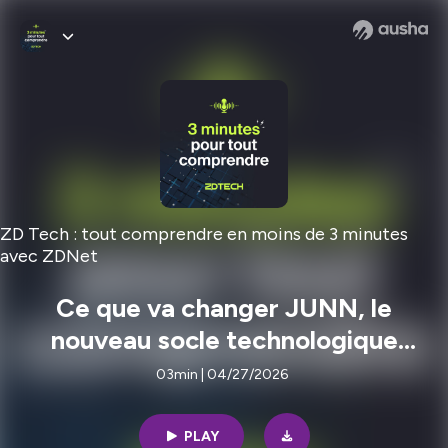
ZD Tech : tout comprendre en moins de 3 minutes
avec ZDNet
Ce que va changer JUNN, le
nouveau socle technologique
français pour piloter nos villes et
03min | 04/27/2026
nos forêts par la do
PLAY