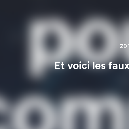
ZD 
Et voici les fau