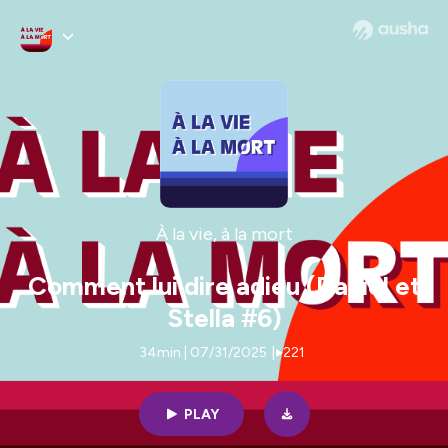
À la vie, à la mort
Comment lui dire adieu (Daniel et
Stella #6)
34min | 07/31/2025
|
221
PLAY