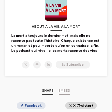
ABOUT À LA VIE, À LA MORT
La mort a toujours le dernier mot, mais elle ne
raconte pas toute l'histoire
.
Chaque existence est
un roman et peu importe qu'on en connaisse la fin.
Le podcast qui réveille les morts raconte des vies
trépidantes, pleines de rebondissements,
d'intrigues et de mystères.
Subscribe
Comment affronter la disparition accidentelle d'une
amie prodigieuse, accompagner le cancer d'un mari
merveilleux, vivre le deuil d'un père énigmatique, rendre
hommage à un petit frère disparu... "A la vie, à la mort",
ce sont
des récits de vie émouvants, joyeux et
SHARE
EMBED
inspirants
qui aident à surmonter le choc des morts
subites, à faire face à l'épreuve des longues maladies et
à passer les étapes du deuil.
Facebook
X (Twitter)